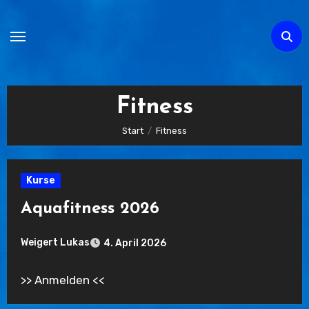
Zum
Inhalt
springen
Fitness
Start
Fitness
Kurse
Aquafitness 2026
Weigert Lukas
4. April 2026
Keine
>> Anmelden <<
Kommentare