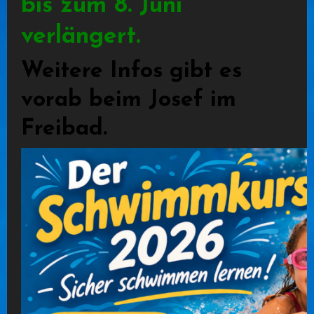
bis zum 8. Juni
verlängert
.
Weitere Infos gibt es
vorab beim Josef im
Freibad.