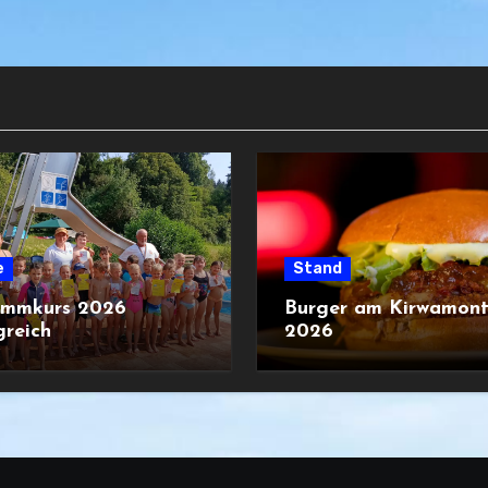
e
Stand
immkurs 2026
Burger am Kirwamon
greich
2026