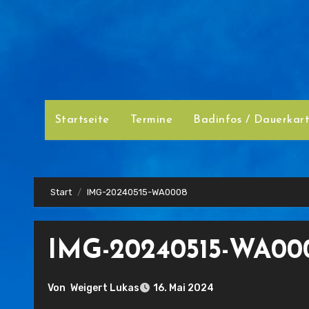
Zum
Inhalt
springen
Startseite
Termine
Badinfos / Dauerkar
Start
IMG-20240515-WA0008
IMG-20240515-WA00
Von
Weigert Lukas
16. Mai 2024