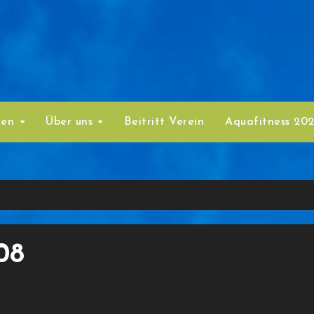
ten
Über uns
Beitritt Verein
Aquafitness 20
08