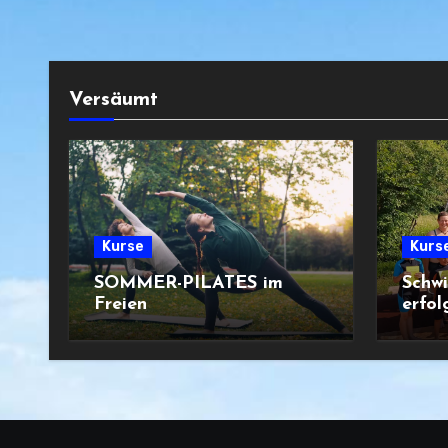
Versäumt
Kurse
Kurs
SOMMER-PILATES im
Schw
Freien
erfol