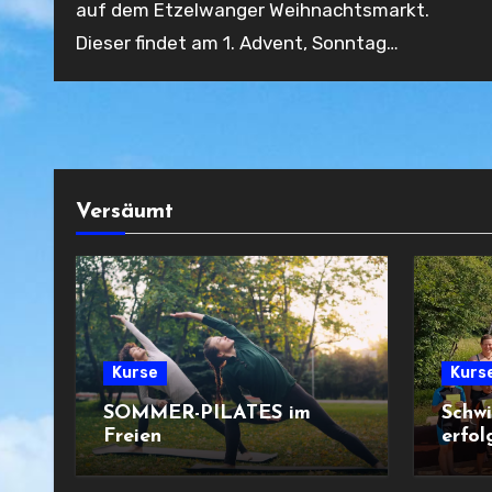
auf dem Etzelwanger Weihnachtsmarkt.
Dieser findet am 1. Advent, Sonntag…
Versäumt
Kurse
Kurs
SOMMER-PILATES im
Schw
Freien
erfol