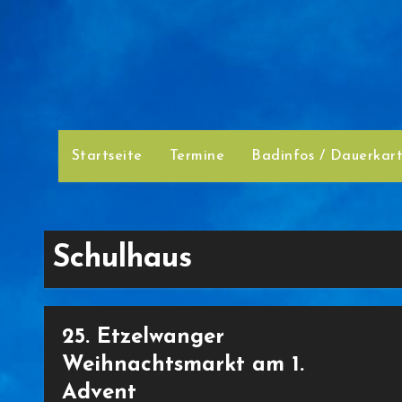
Zum
Inhalt
springen
Startseite
Termine
Badinfos / Dauerkar
Schulhaus
25. Etzelwanger
Weihnachtsmarkt am 1.
Advent