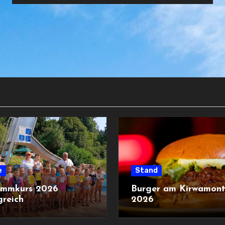
e
Stand
immkurs 2026
Burger am Kirwamon
greich
2026