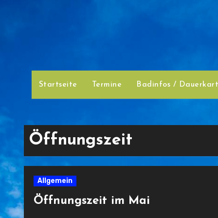
Zum
Inhalt
springen
Startseite
Termine
Badinfos / Dauerkar
Öffnungszeit
Allgemein
Öffnungszeit im Mai