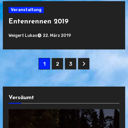
Veranstaltung
Entenrennen 2019
Weigert Lukas
22. März 2019
Keine
Kommentare
Seitennummerierung
1
2
3
der
Beiträge
Versäumt