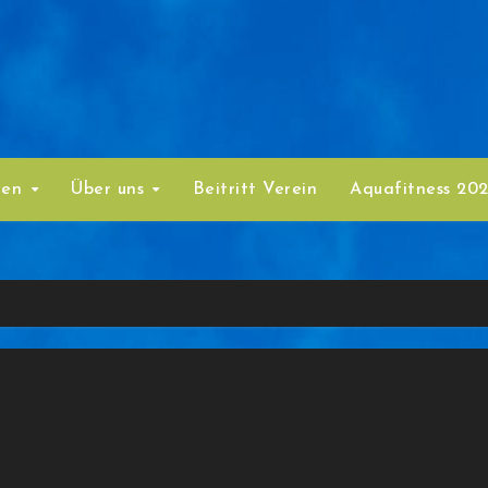
ten
Über uns
Beitritt Verein
Aquafitness 20