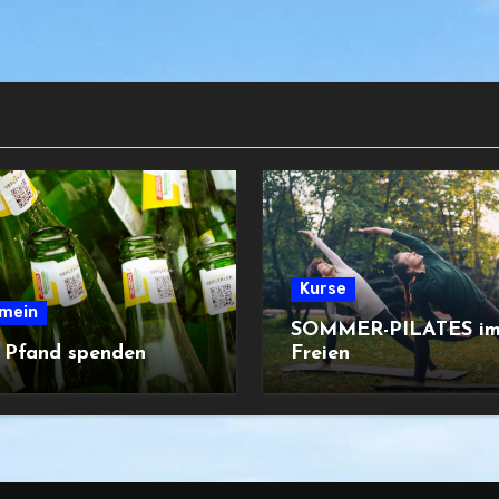
Kurse
emein
SOMMER-PILATES i
t Pfand spenden
Freien