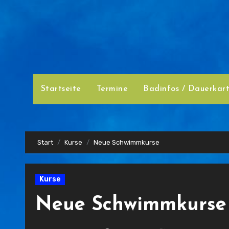
Zum
Inhalt
springen
Startseite
Termine
Badinfos / Dauerkar
Start
Kurse
Neue Schwimmkurse
Kurse
Neue Schwimmkurse