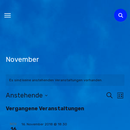
Zum
Inhalt
springen
November
Es sind keine anstehenden Veranstaltungen vorhanden.
Anstehende
Veran
Suche
Ve
Liste
Datum
An
Suche
Vergangene Veranstaltungen
wählen.
Na
und
NOV.
16. November 2018 @ 18:30
16