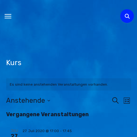
Zum
Inhalt
springen
Kurs
Es sind keine anstehenden Veranstaltungen vorhanden.
Anstehende
Veran
Suche
Ve
Liste
Datum
An
Suche
Vergangene Veranstaltungen
wählen.
Na
und
JULI
27. Juli 2020 @ 17:00
-
17:45
27