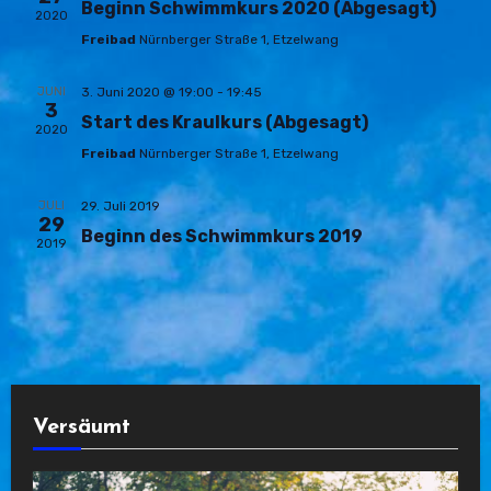
Ansic
Beginn Schwimmkurs 2020 (Abgesagt)
2020
Freibad
Nürnberger Straße 1, Etzelwang
Navig
JUNI
3. Juni 2020 @ 19:00
-
19:45
3
Start des Kraulkurs (Abgesagt)
2020
Freibad
Nürnberger Straße 1, Etzelwang
JULI
29. Juli 2019
29
Beginn des Schwimmkurs 2019
2019
Versäumt