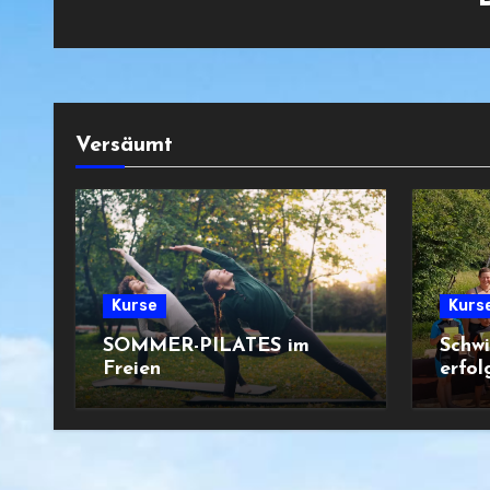
Versäumt
Kurse
Kurs
SOMMER-PILATES im
Schw
Freien
erfol