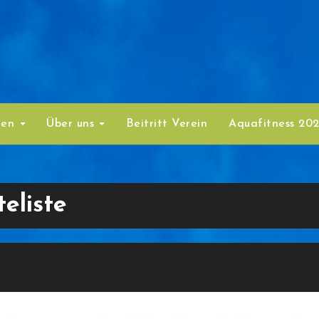
ten
Über uns
Beitritt Verein
Aquafitness 20
eliste