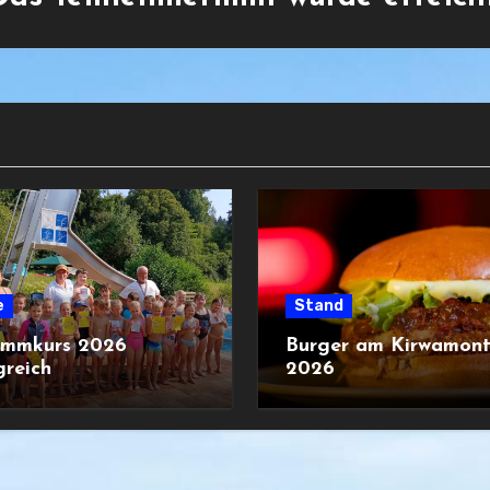
e
Stand
immkurs 2026
Burger am Kirwamon
greich
2026